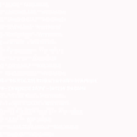
3
- E-100 - Warteliste
1
- Leopard 2A6 - Warteliste
3 - Leopard 2A7 - Warteliste
09
- VW Kübel - Warteliste
0
- Königstiger - Warteliste
4
- Elefant - Warteliste
 - Königstiger - Warteliste
22
- Hummel - Warteliste
96
- Panther F - Warteliste
- Sd.Kfz. 251-22 - Warteliste
8 - Sd.Kfz. 251 Stuka zu Fuß - in Arbeit
9 - Leopard 2A7V - letzte Details
8 - T95 FV4201 - Warteliste
9 - Leopard 2A7A1 - Warteliste
 - Sd. Kfz. 251⁄1 Ausf. D - Warteliste
9 - AAV7 - Warteliste
 - Sd.Kfz 251/3 FuG 12- Warteliste
8 - Gepard - Warteliste