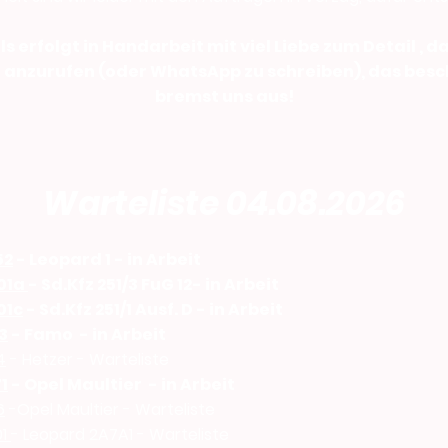
s erfolgt in Handarbeit mit viel Liebe zum Detail , d
h anzurufen (oder WhatsApp zu schreiben), das besch
bremst uns aus!
Warteliste 04.08.2026
52
- Leopard 1
- in Arbeit
01a
- Sd.Kfz 251/3 FuG 12- in Arbeit
01c
- Sd.Kfz 251/1 Ausf. D - in Arbeit
3
- Famo - in Arbeit
4
- Hetzer - Warteliste
1
- Opel Maultier - in Arbeit
6
-Opel Maultier - Warteliste
01
- Leopard 2A7A1 - Warteliste