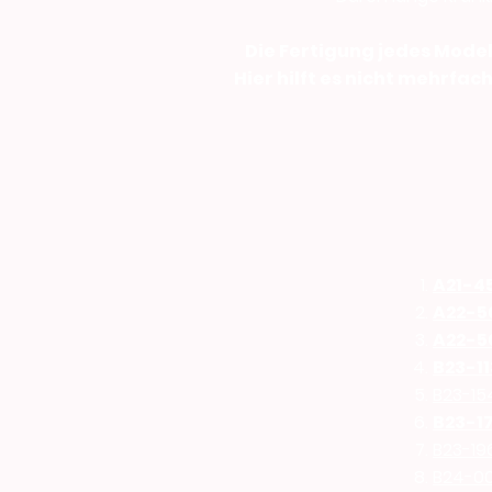
Die Fertigung jedes Modell
Hier hilft es nicht mehrfac
A21-4
A22-5
A22-5
B23-11
B23-15
B23-17
B23-19
B24-0