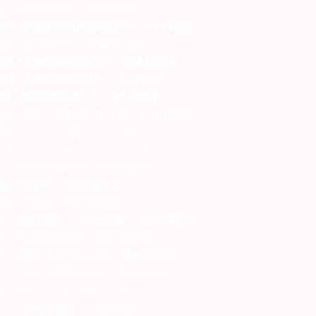
9
- Centurion - Warteliste
32 - Sonderanhänger - in Arbeit
36
- Merkava 4 - Warteliste
46
- Leopard 2A7V - in Arbeit
60
- Leopard 2A6 - in Arbeit
61
- Königstiger - in Arbeit
64
- Sonderanhänger 116 - Warteliste
70
- Leopard 2A4 - Warteliste
74
- Marder 1A3 - Warteliste
81
- Opel Maultier -Warteliste
83
- EMMA - Warteliste
85
-Hetzer - Warteliste
3
- Opel Blitz Funkwagen - Warteliste
6
- Leopard 2A6 - Warteliste
9
- M88 Bergepanzer - Warteliste
0
- Tiger 1 Wittmann - Warteliste
6
- Panzer IV - Warteliste
 - Königstiger - Warteliste