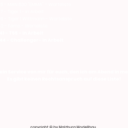
5 - MAN 630 "EMMA" - Warteliste
 - Tiger 1 - in Arbeit
9 - Tiger 1 Wittmann - Warteliste
2 - Famo - Warteliste
1 - T55 - in Arbeit
4 - Challenger- in Arbeit
 ein Service von mir für euch, den ich am Abend in mei
Es gibt keinen Rechtsanspruch auf diese Liste!
copyright © by Malzburg Modellbau