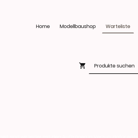
Home
Modellbaushop
Warteliste
eit sind wir leider mit den Aufträgen in Verzug, dafür ent