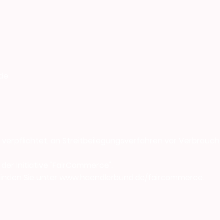
.de
ht verpflichtet, an Streitbeilegungsverfahren vor Verbrauc
d der Initiative "FairCommerce".
 finden Sie unter www.haendlerbund.de/faircommerce.