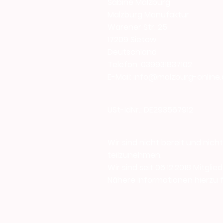
Sabine Malzburg
Malzburg Manufaktur
Warener Str. 25
17209 Sietow
Deutschland
Telefon: 039931837102
E-Mail: info@malzburg-online
USt-IdNr.: DE293567912
Wir sind nicht bereit und nic
teilzunehmen.
Wir sind seit 06.12.2018 Mitglie
Nähere Informationen hierzu